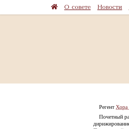
О совете
Новости
Регент
Хора 
Почетный ра
дирижирование