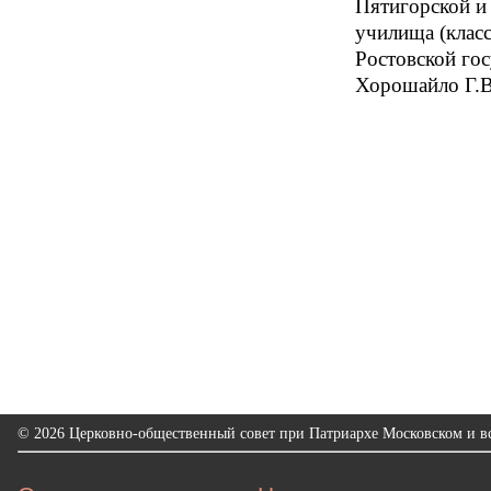
Пятигорской и
училища (клас
Ростовской гос
Хорошайло Г.В
© 2026 Церковно-общественный совет при Патриархе Московском и вс