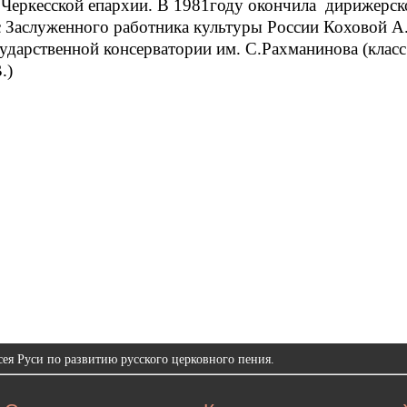
 Черкесской епархии. В 1981году окончила дирижерск
с Заслуженного работника культуры России Коховой А.
ударственной консерватории им. С.Рахманинова (класс
.)
ея Руси по развитию русского церковного пения.