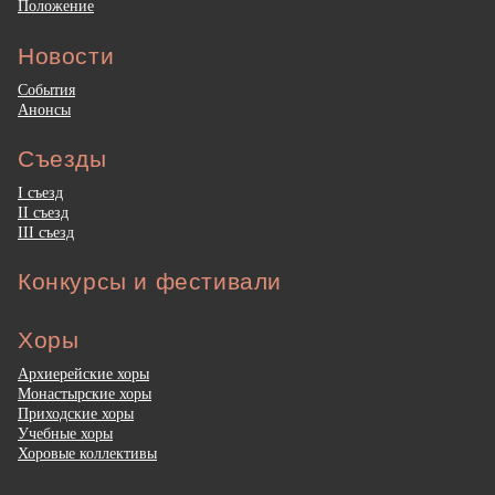
Положение
Новости
События
Анонсы
Съезды
I съезд
II съезд
III съезд
Конкурсы и фестивали
Хоры
Архиерейские хоры
Монастырские хоры
Приходские хоры
Учебные хоры
Хоровые коллективы