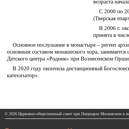
возраста начала
С 2000 по 2
(Тверская епар
В 2006 г. о
принята в чис
Основное послушание в монастыре – регент архи
основным составом монашеского хора, занимается 
Детского центра «Родник» при Вознесенском Орши
В 2020 году окончила дистанционный Богословс
катехизатор».
© 2026 Церковно-общественный совет при Патриархе Московском и вс