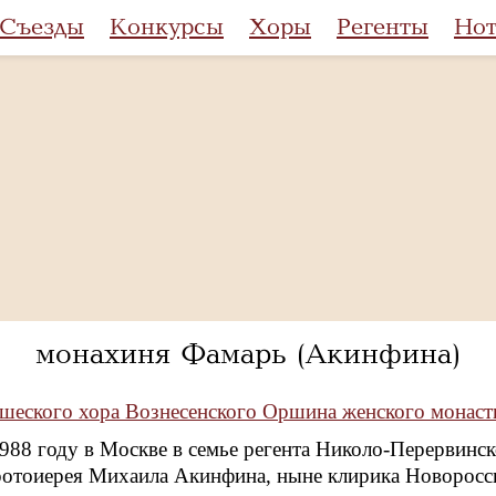
Съезды
Конкурсы
Хоры
Регенты
Но
монахиня Фамарь (Акинфина)
шеского хора Вознесенского Оршина женского монас
1988 году в Москве в семье регента Николо-Перервинс
ротоиерея Михаила Акинфина, ныне клирика Новоросси