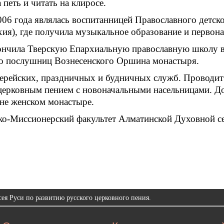
 петь и читать на клиросе.
006 года являлась воспитанницей Православного детс
хия), где получила музыкальное образование и первон
кончила Тверскую Епархиальную православную школу во
ло послушниц Вознесенского Оршина монастыря.
ерейских, праздничных и будничных служб. Проводит 
церковным пением с новоначальными насельницами. До
не женском монастыре.
ко-Миссионерский факультет Алматинской Духовной с
ея Руси по развитию русского церковного пения.