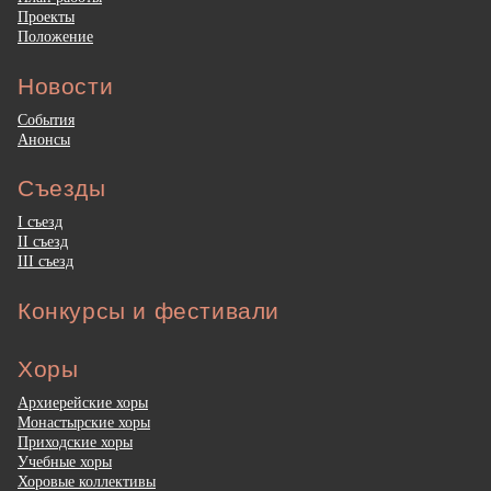
Проекты
Положение
Новости
События
Анонсы
Съезды
I съезд
II съезд
III съезд
Конкурсы и фестивали
Хоры
Архиерейские хоры
Монастырские хоры
Приходские хоры
Учебные хоры
Хоровые коллективы