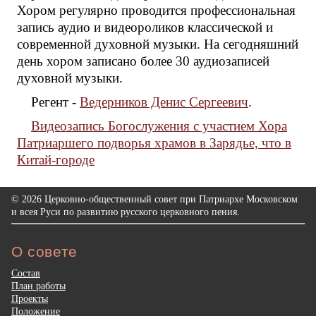
Хором регулярно проводится профессиональная
запись аудио и видеороликов классической и
современной духовной музыки. На сегодняшний
день хором записано более 30 аудиозаписей
духовной музыки.
Регент -
Ведерников Денис Сергеевич
.
Видеозапись Богослужения с участием Хора
Патриаршего подворья храмов в Зарядье, что в
Китай-городе
© 2026 Церковно-общественный совет при Патриархе Московском
и всея Руси по развитию русского церковного пения.
О совете
Состав
План работы
Проекты
Положение