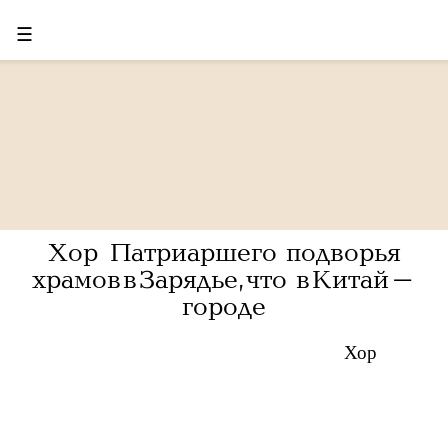
☰
Хор Патриаршего подворья
храмов в Зарядье, что в Китай-
городе
Хор