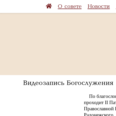
О совете
Новости
Видеозапись Богослужения
По благосло
проходит II П
Православной 
Радонежского.