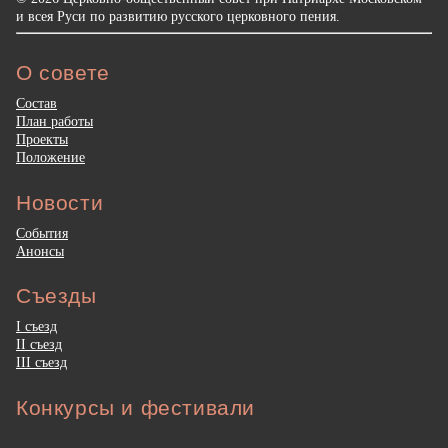
и всея Руси по развитию русского церковного пения.
О совете
Состав
План работы
Проекты
Положение
Новости
События
Анонсы
Съезды
I съезд
II съезд
III съезд
Конкурсы и фестивали