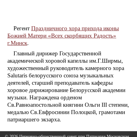
Регент
Праздничного хора прихода иконы
Божией Матери «Всех скорбящих Радость»
г.Минск
.
Главный дирижер Государственной
академической хоровой капеллы им.Г.Ширмы,
художественный руководитель камерного хора
Salutaris белорусского союза музыкальных
деятелей, старший преподаватель кафедры
хоровое дирижирование Белорусской академии
музыки. Награждена орденом
Св.Равноапостольной княгини Ольги III степени,
медалью Св.Евфросинии Полоцкой, грамотами
патриаршего экзарха.
© 2026 Церковно-общественный совет при Патриархе Московском