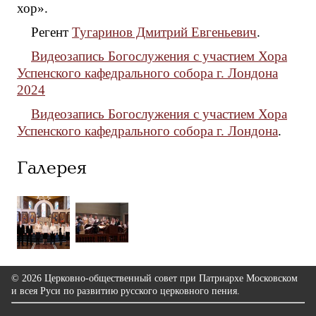
хор».
Регент
Тугаринов Дмитрий Евгеньевич
.
Видеозапись Богослужения с участием Хора
Успенского кафедрального собора г. Лондона
2024
Видеозапись Богослужения с участием Хора
Успенского кафедрального собора г. Лондона
.
Галерея
© 2026 Церковно-общественный совет при Патриархе Московском
и всея Руси по развитию русского церковного пения.