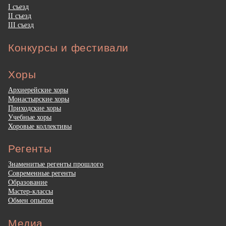
I съезд
II съезд
III съезд
Конкурсы и фестивали
Хоры
Архиерейские хоры
Монастырские хоры
Приходские хоры
Учебные хоры
Хоровые коллективы
Регенты
Знаменитые регенты прошлого
Современные регенты
Образование
Мастер-классы
Обмен опытом
Медиа