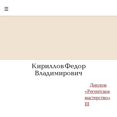
☰
Кириллов Федор
Владимирович
Диплом
«Регентское
мастерство»
III