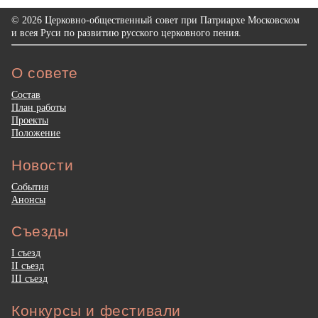
© 2026 Церковно-общественный совет при Патриархе Московском
и всея Руси по развитию русского церковного пения.
О совете
Состав
План работы
Проекты
Положение
Новости
События
Анонсы
Съезды
I съезд
II съезд
III съезд
Конкурсы и фестивали