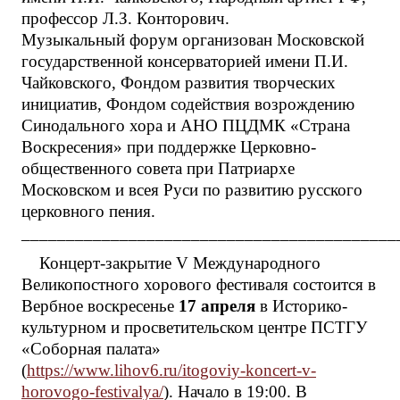
профессор Л.З. Конторович.
Музыкальный форум организован Московской
государственной консерваторией имени П.И.
Чайковского, Фондом развития творческих
инициатив, Фондом содействия возрождению
Синодального хора и АНО ПЦДМК «Страна
Воскресения» при поддержке Церковно-
общественного совета при Патриархе
Московском и всея Руси по развитию русского
церковного пения.
__________________________________________
Концерт-закрытие V Международного
Великопостного хорового фестиваля состоится в
Вербное воскресенье
17 апреля
в Историко-
культурном и просветительском центре ПСТГУ
«Соборная палата»
(
https://www.lihov6.ru/itogoviy-koncert-v-
horovogo-festivalya/
). Начало в 19:00. В