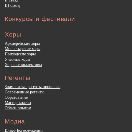
II съезд
III съезд
Конкурсы и фестивали
Хоры
Архиерейские хоры
Монастырские хоры
Приходские хоры
Учебные хоры
Хоровые коллективы
Регенты
Знаменитые регенты прошлого
Современные регенты
Образование
Мастер-классы
Обмен опытом
Медиа
Видео Богослужений