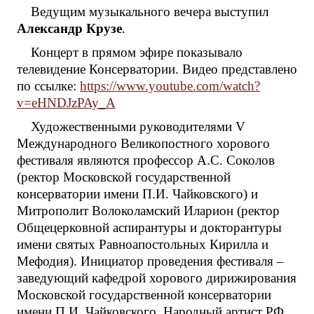
Ведущим музыкального вечера выступил
Александр Крузе
.
Концерт в прямом эфире показывало
телевидение Консерватории. Видео представлено
по ссылке:
https://www.youtube.com/watch?
v=eHNDJzPAy_A
Художественными руководителями V
Международного Великопостного хорового
фестиваля являются профессор А.С. Соколов
(ректор Московской государственной
консерватории имени П.И. Чайковского) и
Митрополит Волоколамский Иларион (ректор
Общецерковной аспирантуры и докторантуры
имени святых Равноапостольных Кирилла и
Мефодия). Инициатор проведения фестиваля –
заведующий кафедрой хорового дирижирования
Московской государственной консерватории
имени П.И. Чайковского, Народный артист РФ,