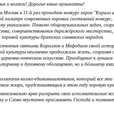
зья и коллеги! Дорогие юные музыканты!
 в Москве в 11-й раз проходит конкурс хоров "Кирилл
ой палитре современных хоровых состязаний конкурс, 
оему уникальное. Помимо общемузыкальных задач, сох
сства, совершенствования дирижёрского мастерства,
 хоровой культуры братских славянских народов.
ествления святыми Кириллом и Мефодием своей истор
вой культуры неизменно продолжали жить, сохраняя с
в церковно-певческом искусстве. Приобщение к лучшим
льтурному и духовному обогащению, но и бóльшему вз
коллектив коллег-единомышленников, который все эт
енам жюри, представляющим в этом году хоровую куль
максимально ярко раскрыть свои исполнительские в
у и Слово неустанно прославлять Господа и познава