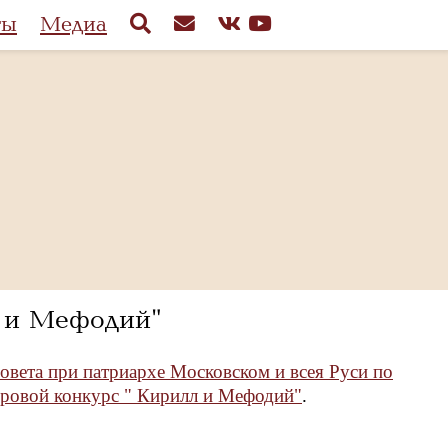
ты
Медиа
 и Мефодий"
вета при патриархе Московском и всея Руси по
овой конкурс " Кирилл и Мефодий"
.