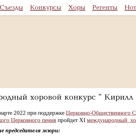
Съезды
Конкурсы
Хоры
Регенты
Но
родный хоровой конкурс " Кирилл
 марте 2022 при поддержке
Церковно-Общественного Со
кого Церковного пения
пройдет XI
международный хор
е председателя жюри: