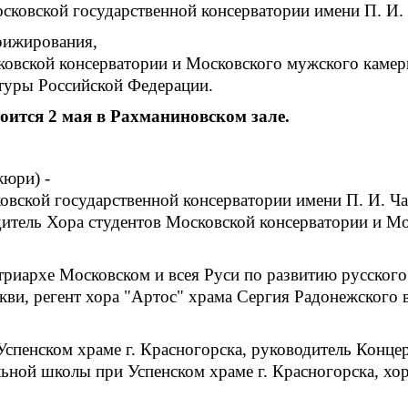
ковской государственной консерватории имени П. И. 
рижирования,
овской консерватории и Московского мужского камерн
туры Российской Федерации.
оится 2 мая в Рахманиновском зале.
жюри) -
ской государственной консерватории имени П. И. Чай
тель Хора студентов Московской консерватории и Мо
риархе Московском и всея Руси по развитию русского 
ви, регент хора "Артос" храма Сергия Радонежского 
спенском храме г. Красногорска, руководитель Конце
ьной школы при Успенском храме г. Красногорска, хо