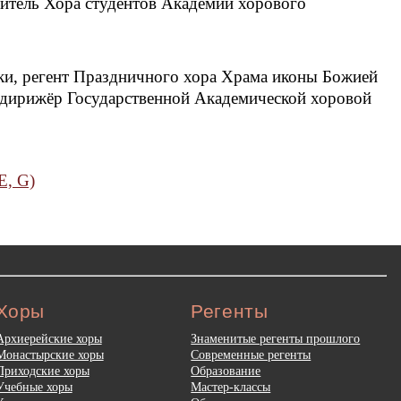
дитель Хора студентов Академии хорового
и, регент Праздничного хора Храма иконы Божией
 дирижёр Государственной Академической хоровой
E, G)
Хоры
Регенты
Архиерейские хоры
Знаменитые регенты прошлого
Монастырские хоры
Современные регенты
Приходские хоры
Образование
Учебные хоры
Мастер-классы