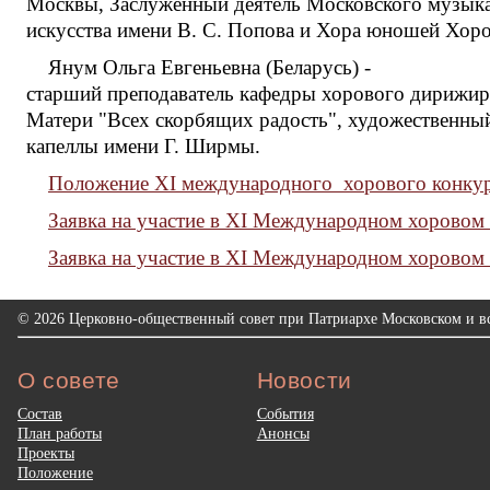
Москвы, Заслуженный деятель Московского музыкал
искусства имени В. С. Попова и Хора юношей Хор
Янум Ольга Евгеньевна (Беларусь) -
старший преподаватель кафедры хорового дирижир
Матери "Всех скорбящих радость", художественны
капеллы имени Г. Ширмы.
Положение XI международного хорового конкур
Заявка на участие в ХI Международном хоровом 
Заявка на участие в ХI Международном хоровом
© 2026 Церковно-общественный совет при Патриархе Московском и вс
О совете
Новости
Состав
События
План работы
Анонсы
Проекты
Положение