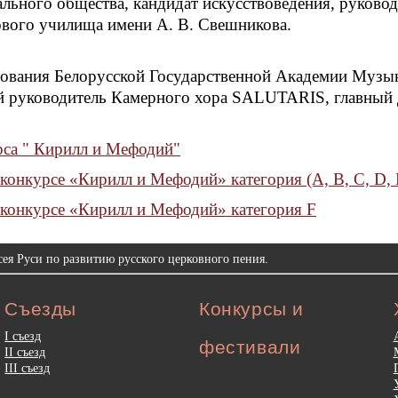
ьного общества, кандидат искусствоведения, руково
ового училища имени А. В. Свешникова.
ования Белорусской Государственной Академии Музык
й руководитель Камерного хора SALUTARIS, главный
са " Кирилл и Мефодий"
конкурсе «Кирилл и Мефодий» категория (A, B, C, D, 
 конкурсе «Кирилл и Мефодий» категория F
ея Руси по развитию русского церковного пения.
Съезды
Конкурсы и
I съезд
фестивали
II съезд
III съезд