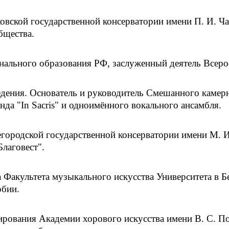
ской государственной консерватории имени П. И. Чай
бщества.
ального образования РФ, заслуженный деятель Всеро
ведения. Основатель и руководитель Смешанного каме
да "In Sacris" и одноимённого вокального ансамбля.
ородской государственной консерватории имени М. И.
лаговест".
Факультета музыкального искусства Университета в Б
рбии.
рования Академии хорового искусства имени В. С. По