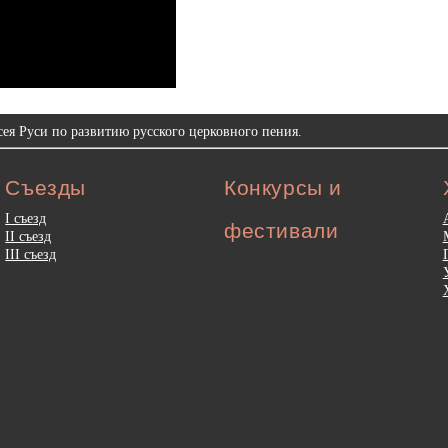
ея Руси по развитию русского церковного пения.
Съезды
Конкурсы и
I съезд
фестивали
II съезд
III съезд