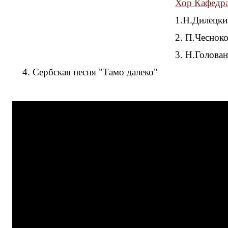
Хор Кафедра
1.Н.Дилецк
2. П.Чеснок
3. Н.Голова
4. Сербская песня "Тамо далеко"