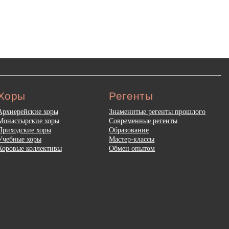
Хоры
Регенты
Архиерейские хоры
Знаменитые регенты прошлого
Монастырские хоры
Современные регенты
Приходские хоры
Образование
Учебные хоры
Мастер-классы
Хоровые коллективы
Обмен опытом