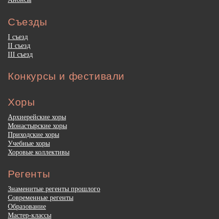
Съезды
I съезд
II съезд
III съезд
Конкурсы и фестивали
Хоры
Архиерейские хоры
Монастырские хоры
Приходские хоры
Учебные хоры
Хоровые коллективы
Регенты
Знаменитые регенты прошлого
Современные регенты
Образование
Мастер-классы