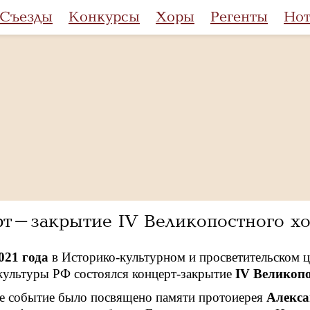
Съезды
Конкурсы
Хоры
Регенты
Но
рт-закрытие IV Великопостного хо
021 года
в Историко-культурном и просветительском 
культуры РФ состоялся концерт-закрытие
IV Великопо
 событие было посвящено памяти протоиерея
Алекса