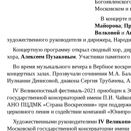
Богоявленског
Московском и в
В концерте 
Майорова
;
Пр
Волковой
и
А
художественного руководителя и дирижера, Народн
Концертную программу открыл сводный хор, ди
хора,
Алексеем Пузаковым
. Участники памятного
Во время музыкального вечера в Вербное воскре
концертных залах. Прозвучали сочинения М.А. Бала
Иулиании Денисовой, диакона Сергия Трубачева, А.
IV Великопостный фестиваль-2021 приобщен к 
государственной консерваторией имени П.И. Чайко
АНО ПЦДМК «Страна Воскресения» при поддержке 
церковного пения и содействии компаний «Юнипро»
Художественными руководителями
IV
Великопос
Московской государственной консерватории имени 