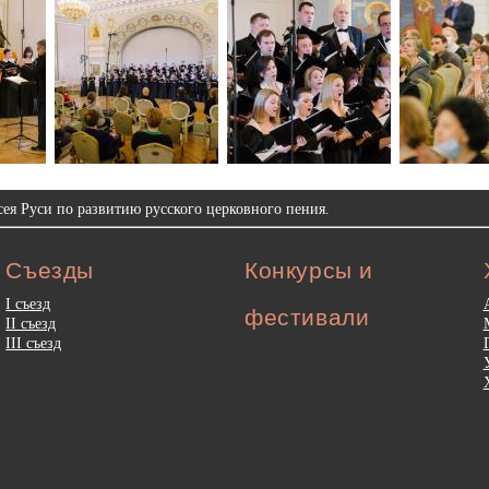
ея Руси по развитию русского церковного пения.
Съезды
Конкурсы и
I съезд
фестивали
II съезд
III съезд