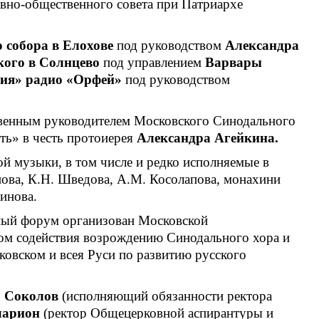
овно-общественного совета при Патриархе
 собора в Елохове
под руководством
Александра
ого в Солнцево
под управлением
Варвары
ния» радио «Орфей»
под руководством
венным руководителем Московского Синодального
ть» в честь протоиерея
Александра Агейкина.
й музыки, в том числе и редко исполняемые в
анова, К.Н. Шведова, А.М. Косолапова, монахини
инова.
ный форум организован Московской
дом содействия возрождению Синодального хора и
вском и всея Руси по развитию русского
. Соколов
(исполняющий обязанности ректора
ларион
(ректор Общецерковной аспирантуры и