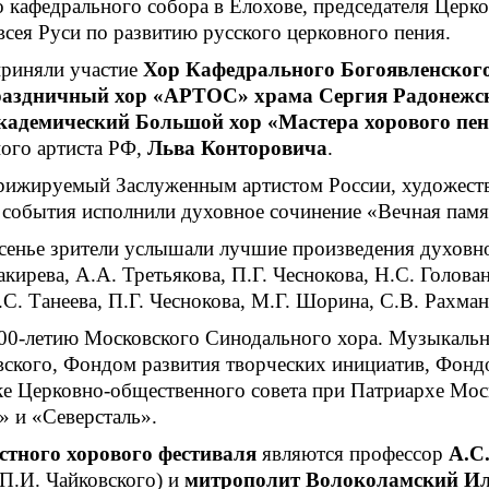
о кафедрального собора в Елохове, председателя Церк
сея Руси по развитию русского церковного пения.
приняли участие
Хор Кафедрального Богоявленского
аздничный хор «АРТОС» храма Сергия Радонежск
кадемический Большой хор «Мастера хорового пе
ого артиста РФ,
Льва Конторовича
.
рижируемый Заслуженным артистом России, художест
 события исполнили духовное сочинение «Вечная памя
сенье зрители услышали лучшие произведения духовно
кирева, А.А. Третьякова, П.Г. Чеснокова, Н.С. Голов
С. Танеева, П.Г. Чеснокова, М.Г. Шорина, С.В. Рахман
300-летию Московского Синодального хора. Музыкаль
вского, Фондом развития творческих инициатив, Фон
Церковно-общественного совета при Патриархе Моско
 и «Северсталь».
тного хорового фестиваля
являются профессор
А.С
П.И. Чайковского) и
митрополит Волоколамский И