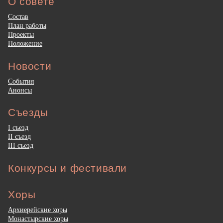
О совете
Состав
План работы
Проекты
Положение
Новости
События
Анонсы
Съезды
I съезд
II съезд
III съезд
Конкурсы и фестивали
Хоры
Архиерейские хоры
Монастырские хоры