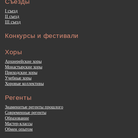
Съезды
I съезд
II съезд
III съезд
Конкурсы и фестивали
Хоры
Архиерейские хоры
Монастырские хоры
Приходские хоры
Учебные хоры
Хоровые коллективы
Регенты
Знаменитые регенты прошлого
Современные регенты
Образование
Мастер-классы
Обмен опытом