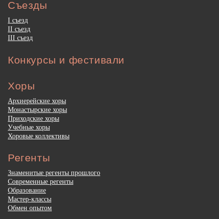
Съезды
I съезд
II съезд
III съезд
Конкурсы и фестивали
Хоры
Архиерейские хоры
Монастырские хоры
Приходские хоры
Учебные хоры
Хоровые коллективы
Регенты
Знаменитые регенты прошлого
Современные регенты
Образование
Мастер-классы
Обмен опытом