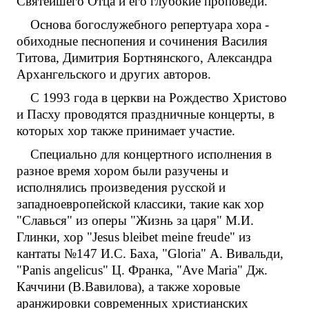
Святейшего Отца и его глубокие проповеди.
Основа богослужебного репертуара хора -
обиходные песнопения и сочинения Василия
Титова, Димитрия Бортнянского, Александра
Архангельского и других авторов.
С 1993 года в церкви на Рождество Христово
и Пасху проводятся праздничные концерты, в
которых хор также принимает участие.
Специально для концертного исполнения в
разное время хором были разучены и
исполнялись произведения русской и
западноевропейской классики, такие как хор
"Славься" из оперы "Жизнь за царя" М.И.
Глинки, хор "Jesus bleibet meine freude" из
кантаты №147 И.С. Баха, "Gloria" А. Вивальди,
"Panis angelicus" Ц. Франка, "Ave Maria" Дж.
Каччини (В.Вавилова), а также хоровые
аранжировки современных христианских