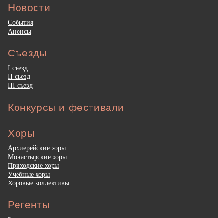
Новости
События
Анонсы
Съезды
I съезд
II съезд
III съезд
Конкурсы и фестивали
Хоры
Архиерейские хоры
Монастырские хоры
Приходские хоры
Учебные хоры
Хоровые коллективы
Регенты