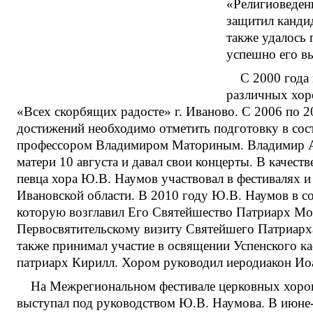
«Религиоведен
защитил канди
также удалось 
успешно его в
С 2000 года
различных хор
«Всех скорбящих радосте» г. Иваново. С 2006 по 2
достижений необходимо отметить подготовку в сос
профессором Владимиром Маториным. Владимир А
матери 10 августа и давал свои концерты. В качест
певца хора Ю.В. Наумов участвовал в фестивалях и
Ивановской области. В 2010 году Ю.В. Наумов в с
которую возглавил Его Святейшество Патриарх Мо
Первосвятительскому визиту Святейшего Патриарха
также принимал участие в освящении Успенского ка
патриарх Кирилл. Хором руководил иеродиакон Ио
На Межрегиональном фестивале церковных хоров
выступал под руководством Ю.В. Наумова. В июне