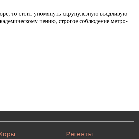
хоре, то стоит упомянуть скрупулезную въедливую
академическому пению, строгое соблюдение метро-
Хоры
Регенты