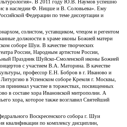
Культурология». В 2011 году Ю.В. Наумов успешно
с в наследии Ф. Ницше и В. Соловьева». Ему
Российской Федерации по теме диссертации и
онархом, солистом, уставщиком, чтецом и регентом
азанные должности в храме иконы Божией матери
ском соборе Шуи. В качестве творческих
театра России, Народным артистом России,
льный Праздник Шуйско-Смоленской иконы Божией
концертов с участием В.А. Маторина. В качестве
ультуры, профессор Е.Н. Бобров в г. Иваново и
 Литургию в Успенском соборе Кремля г. Москвы,
ов принимал участие в торжествах, посвященных
во в составе хора Ивановской митрополии. А
чьего хора, которое также возглавил Святейший
едрального Воскресенского собора г. Шуи
я квалификации по комплексу дисциплин,