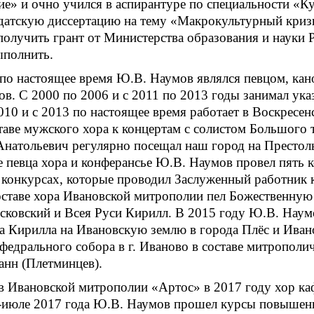
ие» и очно учился в аспирантуре по специальности «
датскую диссертацию на тему «Макрокультурный кризи
получить грант от Министерства образования и науки 
ыполнить.
 по настоящее время Ю.В. Наумов являлся певцом, кан
ов. С 2000 по 2006 и с 2011 по 2013 годы занимал ук
010 и с 2013 по настоящее время работает в Воскресен
таве мужского хора к концертам с солистом Большого 
натольевич регулярно посещал наш город на Престо
ве певца хора и конферансье Ю.В. Наумов провел пять 
 конкурсах, которые проводил Заслуженный работник к
оставе хора Ивановской митрополии пел Божественную
сковский и Всея Руси Кирилл. В 2015 году Ю.В. Наум
 Кирилла на Ивановскую землю в города Плёс и Ивано
федрального собора в г. Иваново в составе митрополи
анн (Плетминцев).
 Ивановской митрополии «Артос» в 2017 году хор каф
-июле 2017 года Ю.В. Наумов прошел курсы повышени