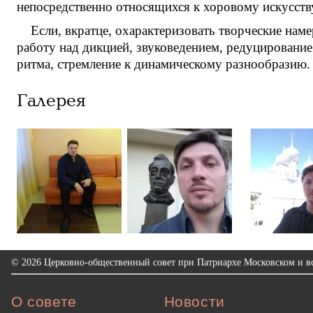
непосредственно относящихся к хоровому искусств
Если, вкратце, охарактеризовать творческие на
работу над дикцией, звуковедением, редуцирование
ритма, стремление к динамическому разнообразию.
Галерея
© 2026 Церковно-общественный совет при Патриархе Московском и вс
О совете
Новости