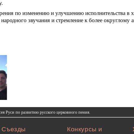
у.
мерения по изменению и улучшению исполнительства в 
 народного звучания и стремление к более округлому 
ея Руси по развитию русского церковного пения.
Съезды
Конкурсы и