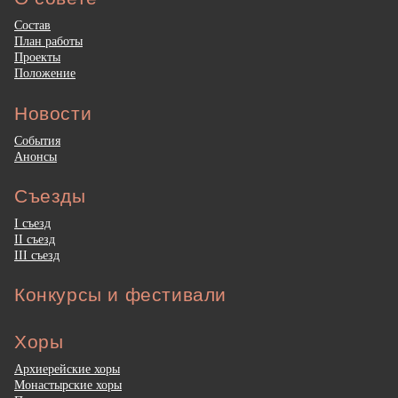
Состав
План работы
Проекты
Положение
Новости
События
Анонсы
Съезды
I съезд
II съезд
III съезд
Конкурсы и фестивали
Хоры
Архиерейские хоры
Монастырские хоры