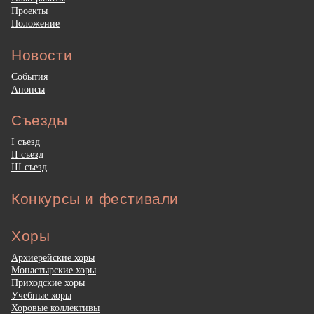
Проекты
Положение
Новости
События
Анонсы
Съезды
I съезд
II съезд
III съезд
Конкурсы и фестивали
Хоры
Архиерейские хоры
Монастырские хоры
Приходские хоры
Учебные хоры
Хоровые коллективы