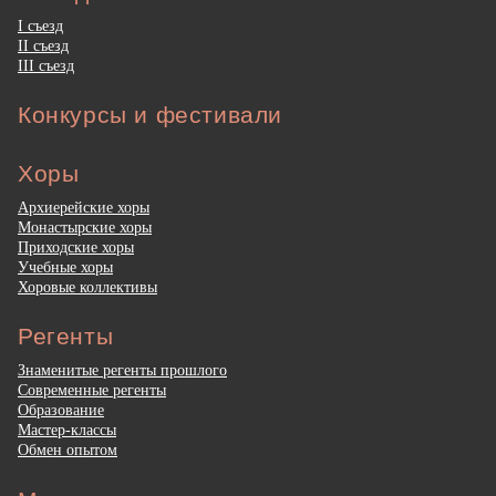
I съезд
II съезд
III съезд
Конкурсы и фестивали
Хоры
Архиерейские хоры
Монастырские хоры
Приходские хоры
Учебные хоры
Хоровые коллективы
Регенты
Знаменитые регенты прошлого
Современные регенты
Образование
Мастер-классы
Обмен опытом