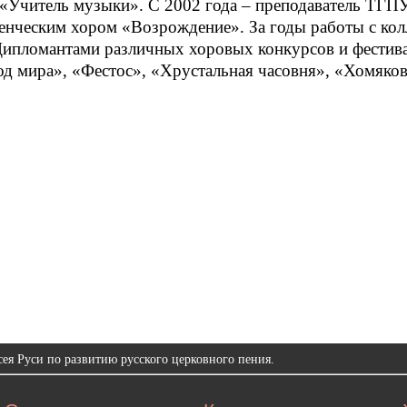
«Учитель музыки». С 2002 года – преподаватель ТГПУ 
енческим хором «Возрождение». За годы работы с кол
Дипломантами различных хоровых конкурсов и фестива
д мира», «Фестос», «Хрустальная часовня», «Хомяковс
ея Руси по развитию русского церковного пения.