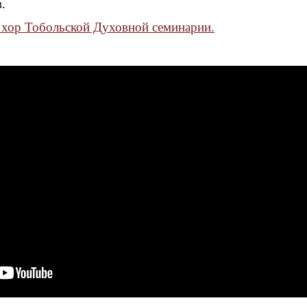
.
хор Тобольской Духовной семинарии.