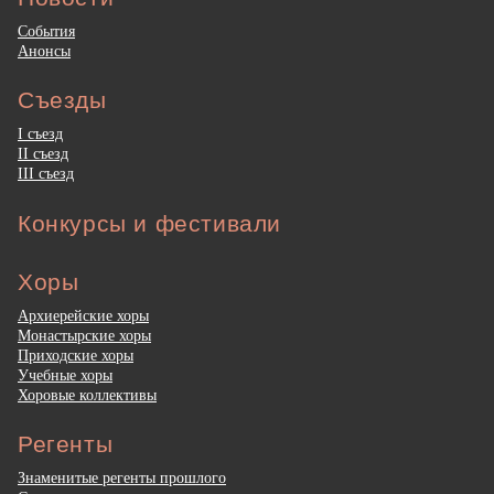
События
Анонсы
Съезды
I съезд
II съезд
III съезд
Конкурсы и фестивали
Хоры
Архиерейские хоры
Монастырские хоры
Приходские хоры
Учебные хоры
Хоровые коллективы
Регенты
Знаменитые регенты прошлого