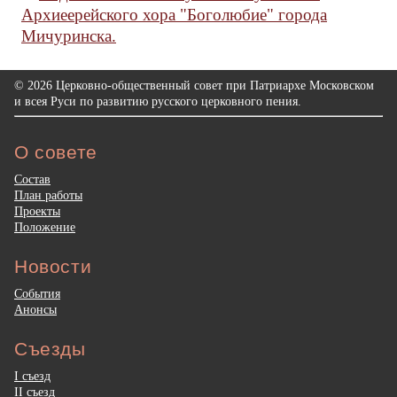
Архиеерейского хора "Боголюбие" города
Мичуринска.
© 2026 Церковно-общественный совет при Патриархе Московском
и всея Руси по развитию русского церковного пения.
О совете
Состав
План работы
Проекты
Положение
Новости
События
Анонсы
Съезды
I съезд
II съезд