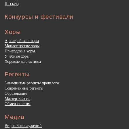
III съезд
Конкурсы и фестивали
Хоры
Архиерейские хоры
Монастырские хоры
Приходские хоры
Учебные хоры
Хоровые коллективы
Регенты
Знаменитые регенты прошлого
Современные регенты
Образование
Мастер-классы
Обмен опытом
Медиа
Видео Богослужений