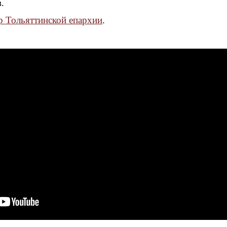
.
 Тольяттинской епархии
.