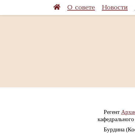
О совете
Новости
Регент
Архие
кафедрального 
Бурдина (Кос