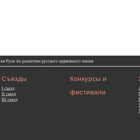
ея Руси по развитию русского церковного пения.
Съезды
Конкурсы и
I съезд
фестивали
II съезд
III съезд