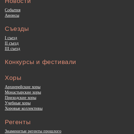
Новости
События
Анонсы
Съезды
I съезд
II съезд
III съезд
Конкурсы и фестивали
Хоры
Архиерейские хоры
Монастырские хоры
Приходские хоры
Учебные хоры
Хоровые коллективы
Регенты
Знаменитые регенты прошлого