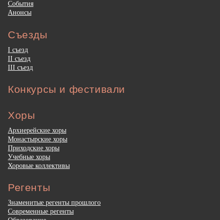
События
Анонсы
Съезды
I съезд
II съезд
III съезд
Конкурсы и фестивали
Хоры
Архиерейские хоры
Монастырские хоры
Приходские хоры
Учебные хоры
Хоровые коллективы
Регенты
Знаменитые регенты прошлого
Современные регенты