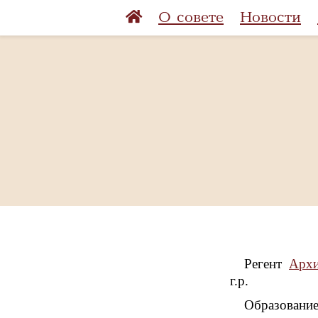
О совете
Новости
Регент
Архи
г.р.
Образование