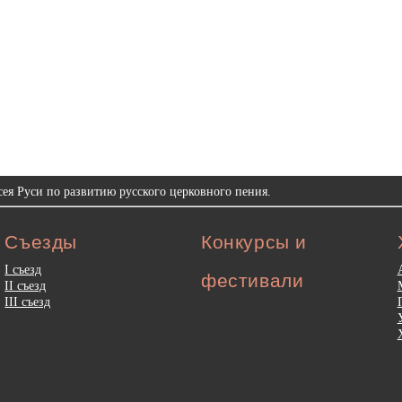
ея Руси по развитию русского церковного пения.
Съезды
Конкурсы и
I съезд
фестивали
II съезд
III съезд