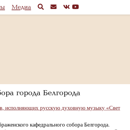
ты
Медиа
ора города Белгорода
ров, исполняющих русскую духовную музыку «Свет
браженского кафедрального собора Белгорода.