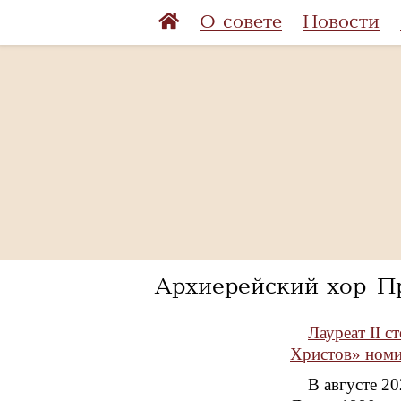
О совете
Новости
Архиерейский хор Пр
Лауреат II 
Христов» ном
В августе 2