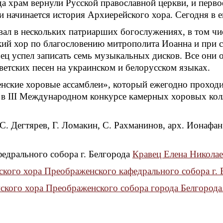
а храм вернули Русской православной церкви, и перв
и начинается история Архиерейского хора. Сегодня в е
вал в нескольких патриарших богослужениях, в том чи
кий хор по благословению митрополита Иоанна и при 
ец успел записать семь музыкальных дисков. Все они о
етских песен на украинском и белорусском языках.
енские хоровые ассамблеи», который ежегодно проходи
а в III Международном конкурсе камерных хоровых кол
 С. Дегтярев, Г. Ломакин, С. Рахманинов, арх. Ионафа
едрального собора г. Белгорода
Кравец Елена Николае
кого хора Преображенского кафедрального собора г. 
ского хора Преображенского собора города Белгорода