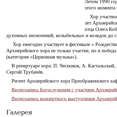
Летом 1990 год
этого момента 
Хор участво
лет Архиерейс
отца Олега Коб
духовных песнопений, колыбельных и колядок до св
Хор ежегодно участвует в фестивале « Рождеств
Архиерейского хора не только участие, но и побед
(категория «Церковная музыка»).
В репертуаре хора: П. Чесноков, А. Кастальский,
Сергий Трубачёв.
Регент Архиерейского хора Преображенского каф
Видеозапись Богослужения с участием Архиерейс
Видеозапись концертного выступления Архиерей
Галерея