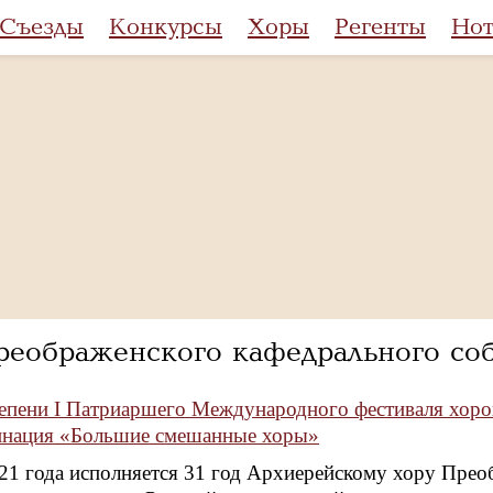
Съезды
Конкурсы
Хоры
Регенты
Но
еображенского кафедрального соб
степени I Патриаршего Международного фестиваля хо
инация «Большие смешанные хоры»
021 года исполняется 31 год Архиерейскому хору Прео