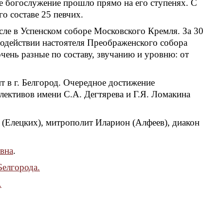
ое богослужение прошло прямо на его ступенях. С
го составе 25 певчих.
сле в Успенском соборе Московского Кремля. За 30
содействии настоятеля Преображенского собора
чень разные по составу, звучанию и уровню: от
т в г. Белгород. Очередное достижение
лективов имени С.А. Дегтярева и Г.Я. Ломакина
н (Елецких), митрополит Иларион (Алфеев), диакон
вна
.
Белгорода.
.