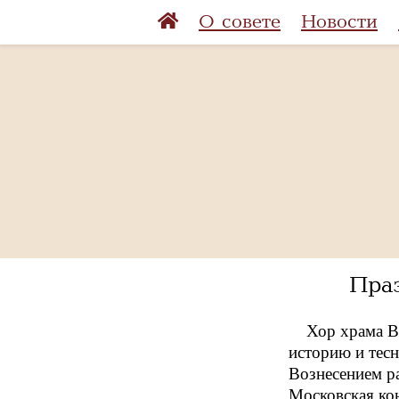
О совете
Новости
Пра
Хор храма В
историю и тес
Вознесением ра
Московская кон