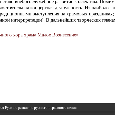
 стало внебогослужебное развитие коллектива. Помим
мостоятельная концертная деятельность. Из наиболее 
 традиционными выступления на храмовых праздниках;
нной интерпретации). В дальнейших творческих планах
чного хора храма Малое Вознесение».
ея Руси по развитию русского церковного пения.