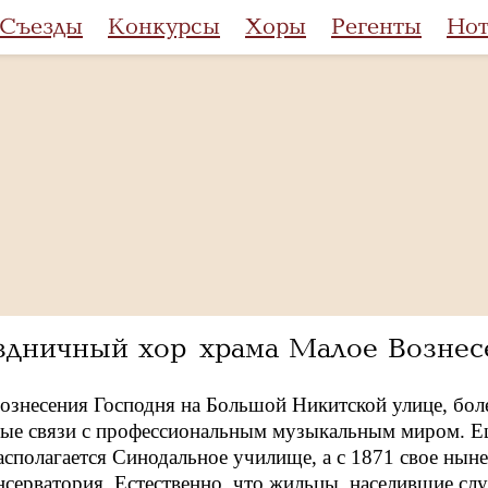
Съезды
Конкурсы
Хоры
Регенты
Но
здничный хор храма Малое Вознес
ознесения Господня на Большой Никитской улице, бол
ные связи с профессиональным музыкальным миром. Е
сполагается Синодальное училище, а с 1871 свое ныне
серватория. Естественно, что жильцы, населившие сл