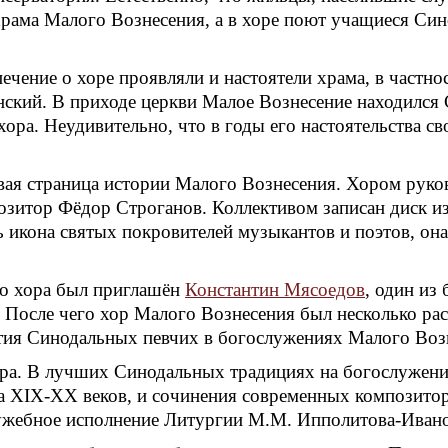
рама Малого Вознесения, а в хоре поют учащиеся Син
ечение о хоре проявляли и настоятели храма, в частно
нский. В приходе церкви Малое Вознесение находился
ора. Неудивительно, что в годы его настоятельства с
овая страница истории Малого Вознесения. Хором рук
озитор Фёдор Строганов. Коллективом записан диск 
 икона святых покровителей музыкантов и поэтов, она 
ого хора был приглашён
Константин Мясоедов
, один из
. После чего хор Малого Вознесения был несколько ра
стия Синодальных певчих в богослужениях Малого Воз
ра. В лучших Синодальных традициях на богослужения
а XIX-XX веков, и сочинения современных композиторо
лужебное исполнение Литургии М.М. Ипполитова-Ивано