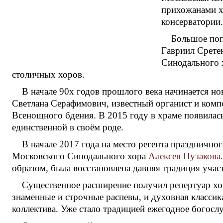
прихожанами х
консерватории.
Большое поп
Гавриил Срете
Синодального х
столичных хоров.
В начале 90х годов прошлого века начинается н
Светлана Серафимович, известный органист и комп
Всенощного бдения. В 2015 году в храме появилась
единственной в своём роде.
В начале 2017 года на место регента праздничн
Московского Синодального хора
Алексея Пузакова
образом, была восстановлена давняя традиция уча
Существенное расширение получил репертуар хо
знаменные и строчные распевы, и духовная классик
коллектива. Уже стало традицией ежегодное богос