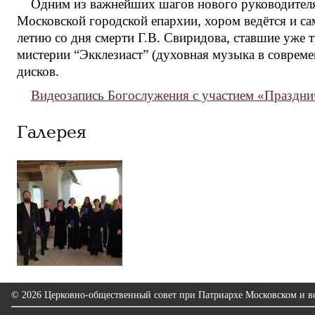
Одним из важнейших шагов нового руководителя
Московской городской епархии, хором ведётся и са
летию со дня смерти Г.В. Свиридова, ставшие уже
мистерии “Экклезиаст” (духовная музыка в совреме
дисков.
Видеозапись Богослужения с участием «Праздни
Галерея
© 2026 Церковно-общественный совет при Патриархе Московском и вс