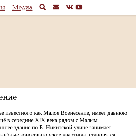
ты
Медиа
ение
ее известного как Малое Вознесение, имеет давнюю
щё в середине XIX века рядом с Малым
шнее здание по Б. Никитской улице занимает
ужебные консерваторские квартиры, становятся