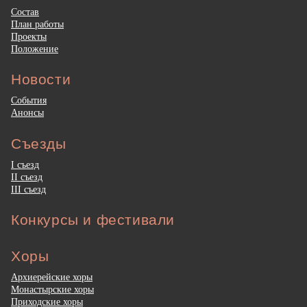
Состав
План работы
Проекты
Положение
Новости
События
Анонсы
Съезды
I съезд
II съезд
III съезд
Конкурсы и фестивали
Хоры
Архиерейские хоры
Монастырские хоры
Приходские хоры