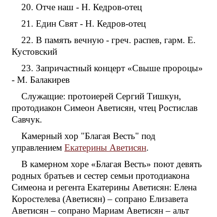
20. Отче наш - Н. Кедров-отец
21. Един Свят - Н. Кедров-отец
22. В память вечную - греч. распев, гарм. Е.
Кустовский
23. Запричастный концерт «Свыше пророцы»
- М. Балакирев
Служащие: протоиерей Сергий Тишкун,
протодиакон Симеон Аветисян, чтец Ростислав
Савчук.
Камерный хор "Благая Весть" под
управлением
Екатерины Аветисян
.
В камерном хоре «Благая Весть» поют девять
родных братьев и сестер семьи протодиакона
Симеона и регента Екатерины Аветисян: Елена
Коростелева (Аветисян) – сопрано Елизавета
Аветисян – сопрано Мариам Аветисян – альт