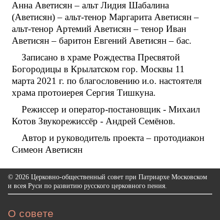
Анна Аветисян – альт Лидия Шабалина
(Аветисян) – альт-тенор Маргарита Аветисян –
альт-тенор Артемий Аветисян – тенор Иван
Аветисян – баритон Евгений Аветисян – бас.
Записано в храме Рождества Пресвятой
Богородицы в Крылатском гор. Москвы 11
марта 2021 г. по благословению и.о. настоятеля
храма протоиерея Сергия Тишкуна.
Режиссер и оператор-постановщик - Михаил
Котов Звукорежиссёр - Андрей Семёнов.
Автор и руководитель проекта – протодиакон
Симеон Аветисян
© 2026 Церковно-общественный совет при Патриархе Московском
и всея Руси по развитию русского церковного пения.
О совете