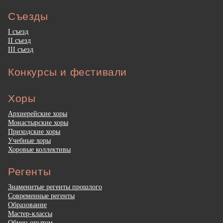
Съезды
I съезд
II съезд
III съезд
Конкурсы и фестивали
Хоры
Архиерейские хоры
Монастырские хоры
Приходские хоры
Учебные хоры
Хоровые коллективы
Регенты
Знаменитые регенты прошлого
Современные регенты
Образование
Мастер-классы
Обмен опытом