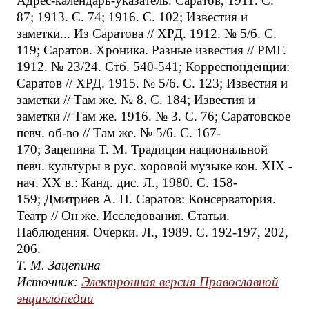
Адрес-календарь-указатель. Саратов, 1911. С.
87; 1913. С. 74; 1916. С. 102; Известия и
заметки... Из Саратова // ХРД. 1912. № 5/6. С.
119; Саратов. Хроника. Разные известия // РМГ.
1912. № 23/24. Стб. 540-541; Корреспонденции:
Саратов // ХРД. 1915. № 5/6. С. 123; Известия и
заметки // Там же. № 8. С. 184; Известия и
заметки // Там же. 1916. № 3. С. 76; Саратовское
певч. об-во // Там же. № 5/6. С. 167-
170; Зацепина Т. М. Традиции национальной
певч. культуры в рус. хоровой музыке кон. XIX -
нач. XX в.: Канд. дис. Л., 1980. С. 158-
159; Дмитриев А. Н. Саратов: Консерватория.
Театр // Он же. Исследования. Статьи.
Наблюдения. Очерки. Л., 1989. С. 192-197, 202,
206.
Т. М. Зацепина
Источник:
Электронная версия Православной
энциклопедии