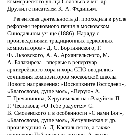
коммерческого уч-ща Соловьёв и мн. др.
Дружил с писателем К. А. Фединым.
Регентская деятельность Д. проходила в русле
реформы церковного пения в московском
Синодальном уч-ще (1886). Наряду с
произведениями традиционных церковных
композиторов - Д. С. Бортнянского, Г.
Ф. Львовского, А. А. Архангельского, М.
А. Балакирева - впервые в репертуар
архиерейского хора и хора СПО вводились
сочинения композиторов московской школы
Нового направления: «Воскликните Господеви»,
«Благослови, душе моя», «Верую» А.
Т. Гречанинова; Херувимская на «Радуйся» П.
Г. Чеснокова; «О Тебе радуется» С.
В. Смоленского и в особенности «С нами Бог»,
«Благослови, душе моя», Херувимская и др.
произведения А. Д. Кастальского, а также
сочинения Чайковского, архиеп. Алексия