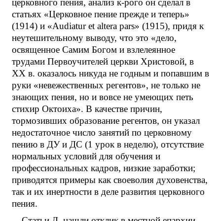
церковного пения, анализ к-рого он сделал в
статьях «Церковное пение прежде и теперь»
(1914) и «Audiatur et altera pars» (1915), придя к
неутешительному выводу, что это «дело,
освященное Самим Богом и взлелеянное
трудами Первоучителей церкви Христовой, в
XX в. оказалось никуда не годным и попавшим в
руки «невежественных регентов», не только не
знающих пения, но и вовсе не умеющих петь
стихир Октоиха». В качестве причин,
тормозивших образование регентов, он указал
недостаточное число занятий по церковному
пению в ДУ и ДС (1 урок в неделю), отсутствие
нормальных условий для обучения и
профессиональных кадров, низкие заработки;
приводятся примеры как своеволия духовенства,
так и их инертности в деле развития церковного
пения.
Статьи Д. нашли отклик в местной епархии.