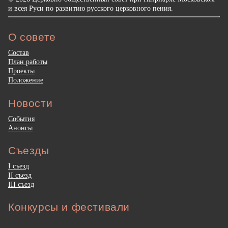
и всея Руси по развитию русского церковного пения.
О совете
Состав
План работы
Проекты
Положение
Новости
События
Анонсы
Съезды
I съезд
II съезд
III съезд
Конкурсы и фестивали