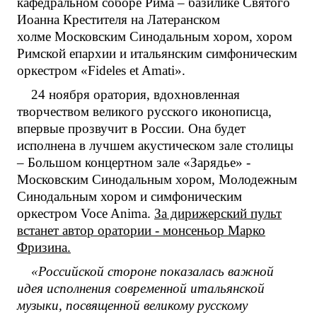
кафедральном соборе Рима – базилике Святого
Иоанна Крестителя на Латеранском
холме Московским Синодальным хором, хором
Римской епархии и итальянским симфоническим
оркестром «Fideles et Amati».
24 ноября оратория, вдохновленная
творчеством великого русского иконописца,
впервые прозвучит в России. Она будет
исполнена в лучшем акустическом зале столицы
– Большом концертном зале «Зарядье» -
Московским Синодальным хором, Молодежным
Синодальным хором и симфоническим
оркестром Voce Anima.
За дирижерский пульт
встанет автор оратории - монсеньор Марко
Фризина.
«Российской стороне показалась важной
идея исполнения современной итальянской
музыки, посвященной великому русскому