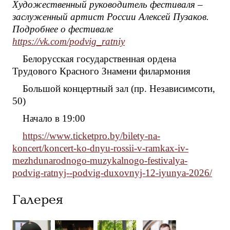
Художественный руководитель фестиваля –
заслуженный артист России Алексей Пузаков.
Подробнее о фестивале
https://vk.com/podvig_ratniy
Белорусская государственная ордена
Трудового Красного Знамени филармония
Большой концертный зал (пр. Независимсоти,
50)
Начало в 19:00
https://www.ticketpro.by/bilety-na-
koncert/koncert-ko-dnyu-rossii-v-ramkax-iv-
mezhdunarodnogo-muzykalnogo-festivalya-
podvig-ratnyj--podvig-duxovnyj-12-iyunya-2026/
Галерея