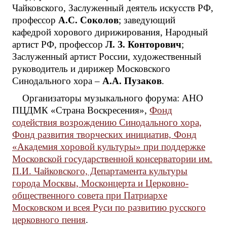
Чайковского, Заслуженный деятель искусств РФ,
профессор
А.С. Соколов
; заведующий
кафедрой хорового дирижирования, Народный
артист РФ, профессор
Л. З. Конторович
;
Заслуженный артист России, художественный
руководитель и дирижер Московского
Синодального хора –
А.А. Пузаков
.
Организаторы музыкального форума: АНО
ПЦДМК «Страна Воскресения»,
Фонд
содействия возрождению Синодального хора,
Фонд развития творческих инициатив, Фонд
«Академия хоровой культуры» при поддержке
Московской государственной консерватории им.
П.И. Чайковского, Департамента культуры
города Москвы, Москонцерта и Церковно-
общественного совета при Патриархе
Московском и всея Руси по развитию русского
церковного пения
.