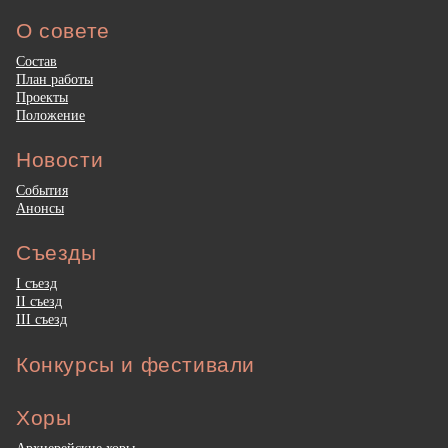
О совете
Состав
План работы
Проекты
Положение
Новости
События
Анонсы
Съезды
I съезд
II съезд
III съезд
Конкурсы и фестивали
Хоры
Архиерейские хоры