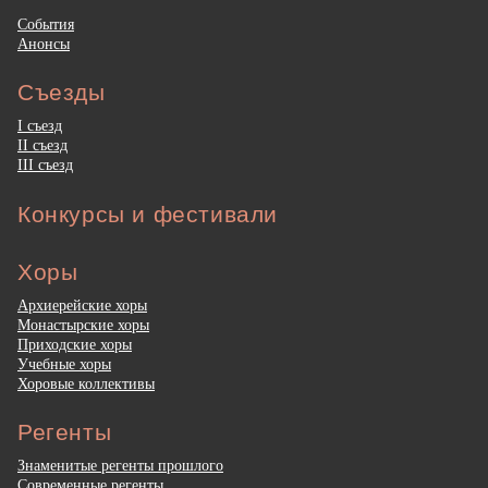
События
Анонсы
Съезды
I съезд
II съезд
III съезд
Конкурсы и фестивали
Хоры
Архиерейские хоры
Монастырские хоры
Приходские хоры
Учебные хоры
Хоровые коллективы
Регенты
Знаменитые регенты прошлого
Современные регенты