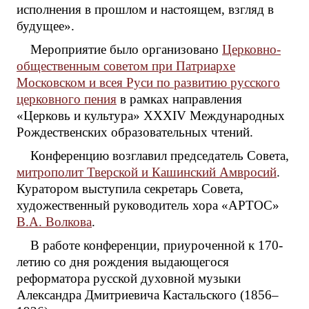
исполнения в прошлом и настоящем, взгляд в
будущее».
Мероприятие было организовано
Церковно-
общественным советом при Патриархе
Московском и всея Руси по развитию русского
церковного пения
в рамках направления
«Церковь и культура» XXXIV Международных
Рождественских образовательных чтений.
Конференцию возглавил председатель Совета,
митрополит Тверской и Кашинский Амвросий
.
Куратором выступила секретарь Совета,
художественный руководитель хора «АРТОС»
В.А. Волкова
.
В работе конференции, приуроченной к 170-
летию со дня рождения выдающегося
реформатора русской духовной музыки
Александра Дмитриевича Кастальского (1856–