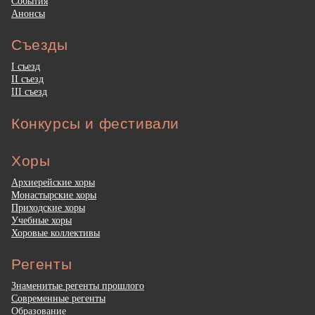
События
Анонсы
Съезды
I съезд
II съезд
III съезд
Конкурсы и фестивали
Хоры
Архиерейские хоры
Монастырские хоры
Приходские хоры
Учебные хоры
Хоровые коллективы
Регенты
Знаменитые регенты прошлого
Современные регенты
Образование