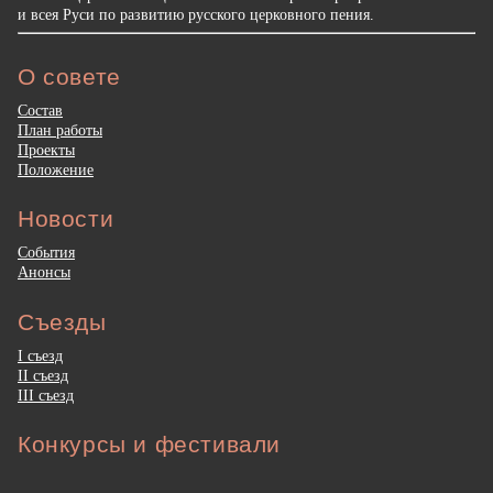
и всея Руси по развитию русского церковного пения.
О совете
Состав
План работы
Проекты
Положение
Новости
События
Анонсы
Съезды
I съезд
II съезд
III съезд
Конкурсы и фестивали