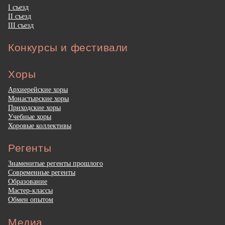
I съезд
II съезд
III съезд
Конкурсы и фестивали
Хоры
Архиерейские хоры
Монастырские хоры
Приходские хоры
Учебные хоры
Хоровые коллективы
Регенты
Знаменитые регенты прошлого
Современные регенты
Образование
Мастер-классы
Обмен опытом
Медиа