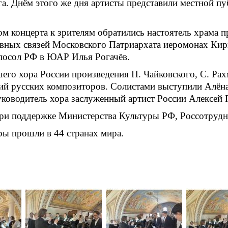
га. Днём этого же дня артисты представили местной 
ом концерта к зрителям обратились настоятель храма 
вных связей Московского Патриархата иеромонах Кир
осол РФ в ЮАР Илья Рогачёв.
его хора России произведения П. Чайковского, С. Рах
ий русских композиторов. Солистами выступили Алён
оводитель хора заслуженный артист России Алексей 
ри поддержке Министерства Культуры РФ, Россотрудн
ры прошли в 44 странах мира.