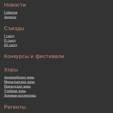
Новости
События
Анонсы
Съезды
I съезд
II съезд
III съезд
Конкурсы и фестивали
Хоры
Архиерейские хоры
Монастырские хоры
Приходские хоры
Учебные хоры
Хоровые коллективы
Регенты