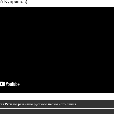
ей Купряшов)
ея Руси по развитию русского церковного пения.