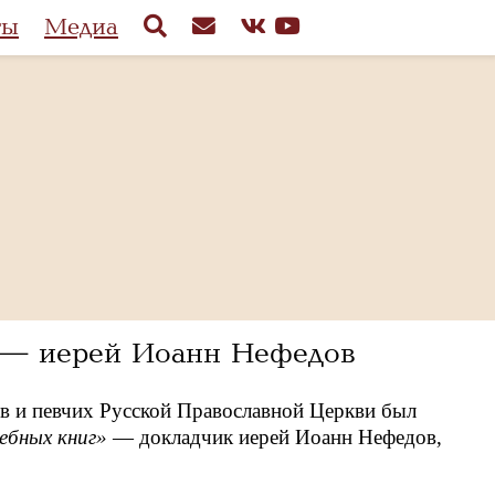
ты
Медиа
» — иерей Иоанн Нефедов
ов и певчих Русской Православной Церкви был
ебных книг»
— докладчик иерей Иоанн Нефедов,