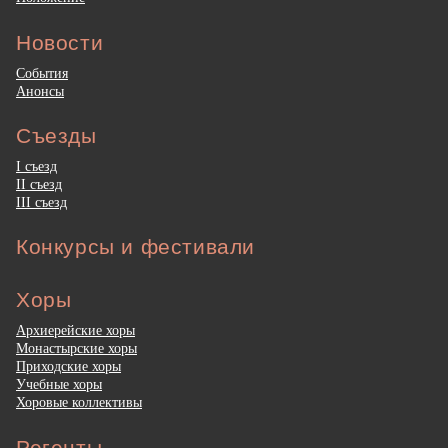
Новости
События
Анонсы
Съезды
I съезд
II съезд
III съезд
Конкурсы и фестивали
Хоры
Архиерейские хоры
Монастырские хоры
Приходские хоры
Учебные хоры
Хоровые коллективы
Регенты