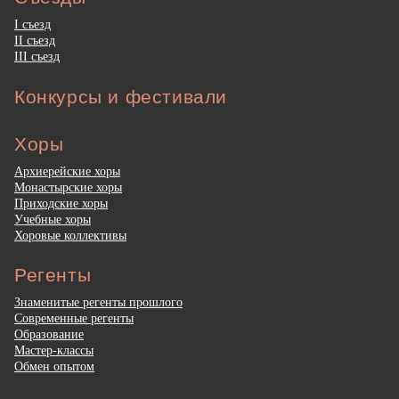
I съезд
II съезд
III съезд
Конкурсы и фестивали
Хоры
Архиерейские хоры
Монастырские хоры
Приходские хоры
Учебные хоры
Хоровые коллективы
Регенты
Знаменитые регенты прошлого
Современные регенты
Образование
Мастер-классы
Обмен опытом