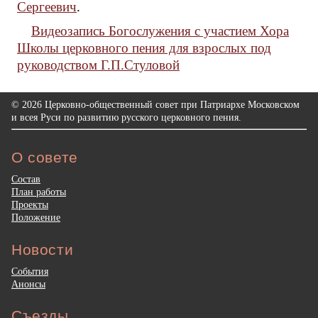
Сергеевич
.
Видеозапись Богослужения с участием Хора
Школы церковного пения для взрослых под
руководством Г.П.Стуловой
© 2026 Церковно-общественный совет при Патриархе Московском
и всея Руси по развитию русского церковного пения.
О совете
Состав
План работы
Проекты
Положение
Новости
События
Анонсы
Съезды