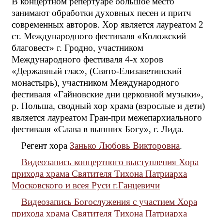
В концертном репертуаре большое место
занимают обработки духовных песен и притч
современных авторов. Хор является лауреатом 2
ст. Международного фестиваля «Коложский
благовест» г. Гродно, участником
Международного фестиваля 4-х хоров
«Державный глас», (Свято-Елизаветинский
монастырь), участником Международного
фестиваля «Гайновские дни церковной музыки»,
р. Польша, сводный хор храма (взрослые и дети)
является лауреатом Гран-при межепархиального
фестиваля «Слава в вышних Богу», г. Лида.
Регент хора
Занько Любовь Викторовна
.
Видеозапись концертного выступления Хора
прихода храма Святителя Тихона Патриарха
Московского и всея Руси г.Ганцевичи
Видеозапись Богослужения с участием Хорa
прихода храма Святителя Тихона Патриарха