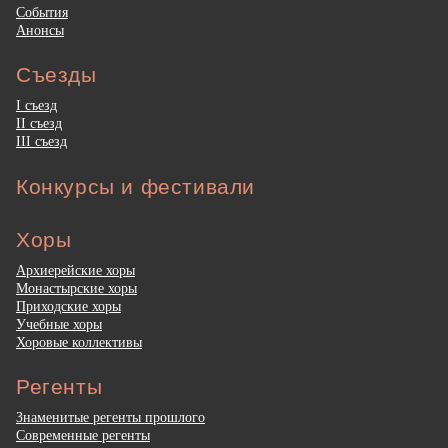
События
Анонсы
Съезды
I съезд
II съезд
III съезд
Конкурсы и фестивали
Хоры
Архиерейские хоры
Монастырские хоры
Приходские хоры
Учебные хоры
Хоровые коллективы
Регенты
Знаменитые регенты прошлого
Современные регенты