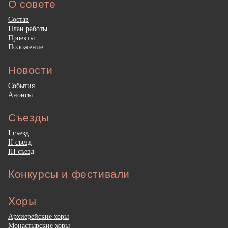
О совете
Состав
План работы
Проекты
Положение
Новости
События
Анонсы
Съезды
I съезд
II съезд
III съезд
Конкурсы и фестивали
Хоры
Архиерейские хоры
Монастырские хоры