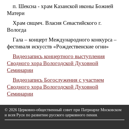
п. Шексна - храм Казанской иконы Божией
Матери
Храм свщмч. Власия Севастийского г.
Вологда
Гала – концерт Международного конкурса –
фестиваля искусств «Рождественские огни»
Видеозапись концертного выступления
Сводного хора Вологодской Духовной
Семинарии
Видеозапись Богослужения с участием
Сводного хора Вологодской Духовной
Семинарии
© 2026 Церковно-общественный совет при Патриархе Московском
и всея Руси по развитию русского церковного пения.